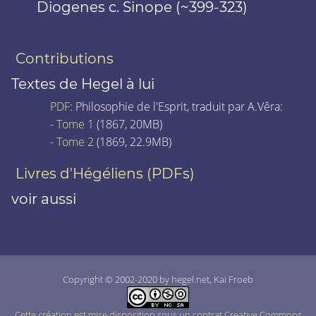
Diogenes c. Sinope (~399-323)
Contributions
Textes de Hegel à lui
PDF
: Philosophie de l'Esprit, traduit par A.Vêra:
-
Tome 1
(1867, 20MB)
-
Tome 2
(1869, 22.9MB)
Livres d'Hégéliens (PDFs)
voir aussi
Copyright © 2002-2020 by hegel.net, Kai Froeb
Cette création est mise disposition sous un contrat Creative Commons