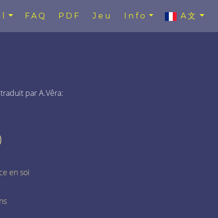
l
FAQ
PDF
Jeu
Info
A文
 traduit par A.Vêra:
)
ce en soi
ns