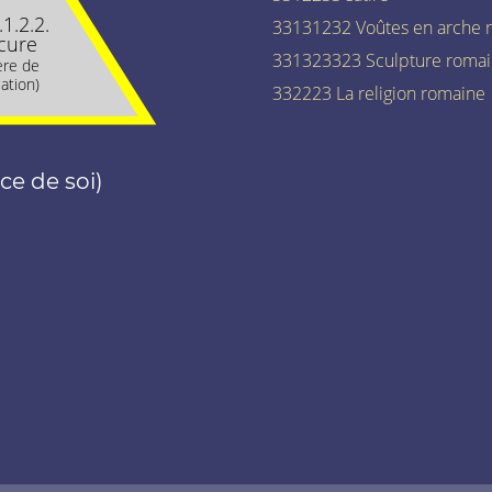
.1.2.2.
33131232 Voûtes en arche 
cure
331323323 Sculpture roma
tère de
ation)
332223 La religion romaine
e de soi)