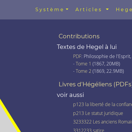
Système
Articles
Hege
Contributions
Textes de Hegel à lui
PDF
: Philosophie de l'Esprit,
-
Tome 1
(1867, 20MB)
-
Tome 2
(1869, 22.9MB)
Livres d'Hégéliens (PDFs
voir aussi
p123 la liberté de la confian
p213 Le statut juridique
3233322 Les anciens Romai
3312233 satire