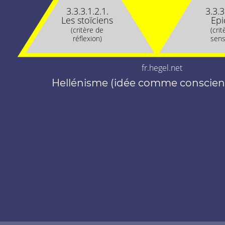
3.3.3.1.2.1.
3.3.3
Les stoïciens
Epi
(critère de
(cri
réflexion)
sens
fr.hegel.net
Hellénisme (idée comme conscienc