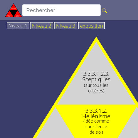
Niveau 1
Niveau 2
Niveau 3
exposition
3.3.3.1.2.3.
Sceptiques
(sur tous les
critères)
3.3.3.1.2.
Hellénisme
(idée comme
conscience
de soi)