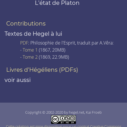
L'état de Platon
Contributions
Textes de Hegel à lui
PDF
: Philosophie de l'Esprit, traduit par A.Vêra:
-
Tome 1
(1867, 20MB)
-
Tome 2
(1869, 22.9MB)
Livres d'Hégéliens (PDFs)
voir aussi
Copyright © 2002-2020 by hegel.net, Kai Froeb
Cette création est mise disposition sous un contrat Creative Commons