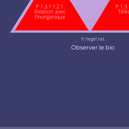
P 1.3.1.1.2.1.
P 1.3.
Relation avec
Télé
l'inorganique
fr.hegel.net
Observer le bio