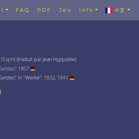
l
FAQ
PDF
Jeu
Info
A文
’Esprit
(traduit par Jean Hyppolite)
eistes" 1807
eistes" in "Werke":
1832
,
1841
)