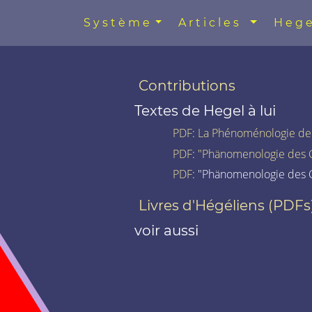
Système
Articles
Hege
Contributions
Textes de Hegel à lui
PDF
:
La Phénoménologie de l
PDF
:
"Phänomenologie des G
PDF
: "Phänomenologie des G
Livres d'Hégéliens (PDFs
voir aussi