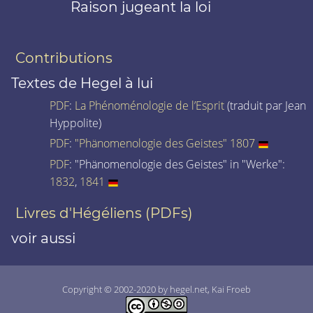
Raison jugeant la loi
Contributions
Textes de Hegel à lui
PDF
:
La Phénoménologie de l’Esprit
(traduit par Jean
Hyppolite)
PDF
:
"Phänomenologie des Geistes" 1807
PDF
: "Phänomenologie des Geistes" in "Werke":
1832
,
1841
Livres d'Hégéliens (PDFs)
voir aussi
Copyright © 2002-2020 by hegel.net, Kai Froeb