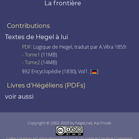
La frontière
Contributions
Textes de Hegel à lui
PDF
: Logique de Hegel, traduit par A.Vêra 1859:
-
Tome1
(11MB)
-
Tome2
(14MB)
§92 Encyclopédie (1830), Vol1. [
]
Livres d'Hégéliens (PDFs)
voir aussi
Copyright © 2002-2020 by hegel.net, Kai Froeb
Cette création est mise disposition sous un contrat Creative Commons