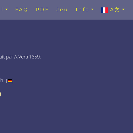
l
FAQ
PDF
Jeu
Info
A文
uit par A.Vêra 1859:
1. [
]
)