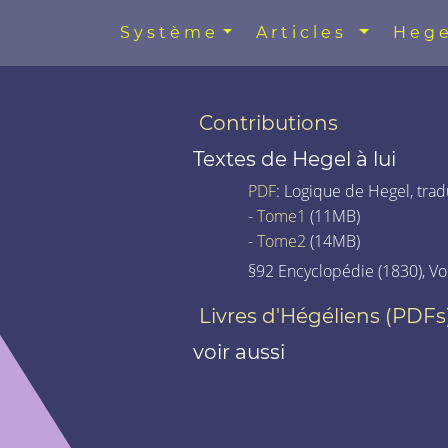
Système
Articles
Hege
Contributions
Textes de Hegel à lui
PDF
: Logique de Hegel, trad
-
Tome1
(11MB)
-
Tome2
(14MB)
§92 Encyclopédie (1830), Vol
Livres d'Hégéliens (PDFs
voir aussi