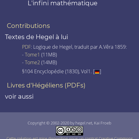
L'infini mathématique
Contributions
Textes de Hegel à lui
PDF
: Logique de Hegel, traduit par A.Vêra 1859:
-
Tome1
(11MB)
-
Tome2
(14MB)
§104 Encyclopédie (1830), Vol1. [
]
Livres d'Hégéliens (PDFs)
voir aussi
Copyright © 2002-2020 by hegel.net, Kai Froeb
Cette création est mise disposition sous un contrat Creative Commons