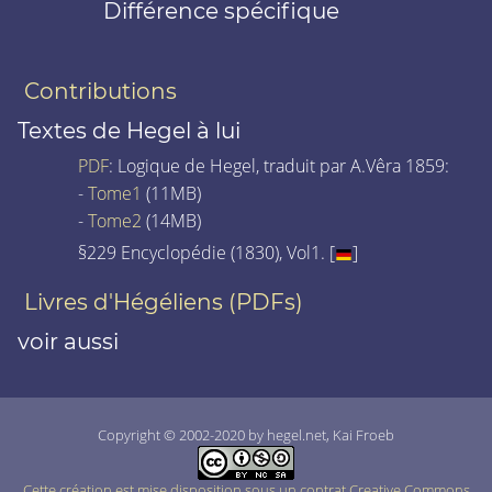
Différence spécifique
Contributions
Textes de Hegel à lui
PDF
: Logique de Hegel, traduit par A.Vêra 1859:
-
Tome1
(11MB)
-
Tome2
(14MB)
§229 Encyclopédie (1830), Vol1. [
]
Livres d'Hégéliens (PDFs)
voir aussi
Copyright © 2002-2020 by hegel.net, Kai Froeb
Cette création est mise disposition sous un contrat Creative Commons