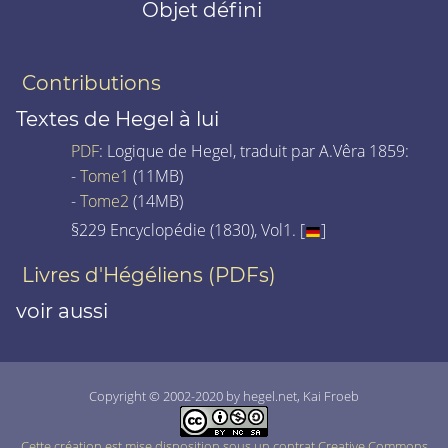
Objet défini
Contributions
Textes de Hegel à lui
PDF
: Logique de Hegel, traduit par A.Vêra 1859:
-
Tome1
(11MB)
-
Tome2
(14MB)
§229 Encyclopédie (1830), Vol1. [
]
Livres d'Hégéliens (PDFs)
voir aussi
Copyright © 2002-2020 by hegel.net, Kai Froeb
Cette création est mise disposition sous un contrat Creative Commons