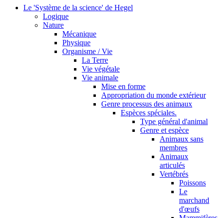
Le 'Système de la science' de Hegel
Logique
Nature
Mécanique
Physique
Organisme / Vie
La Terre
Vie végétale
Vie animale
Mise en forme
Appropriation du monde extérieur
Genre processus des animaux
Espèces spéciales.
Type général d'animal
Genre et espèce
Animaux sans
membres
Animaux
articulés
Vertébrés
Poissons
Le
marchand
d'œufs
Mammifères