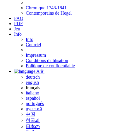
Chronique 1748-1841
Contemporains de Hegel
FAQ
PDF
Jeu
Info
Info
Courriel
Impressum
Conditions d'utilisation
Politique de confidentialité
A文
deutsch
english
français
italiano
español
português
русский
中国
한국의
日本の