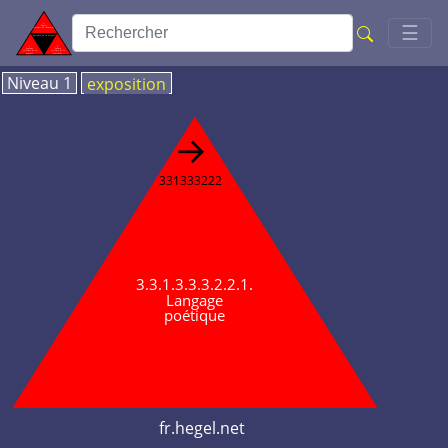
Toggl
☰
Niveau 1
exposition
→
331333222
3.3.1.3.3.3.2.2.1.
Langage
poétique
fr.hegel.net